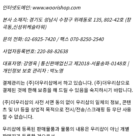
인터넷도메인
:
www.woorishop.com
본사 소재지
:
경기도 성남시 수정구 위례동로 135, 802-42호 (창
곡동,신성위케슬타워)
문의 전화
:
02-6925-7420 / 팩스 070-8250-2540
사업자등록번호
:
220-88-82638
대표자명
:
강영옥 | 통신판매업신고 제2018-서울송파-0148호 |
개인정보 보호 관리자 : 박노영
결제관리는 (주)더우리샵에서 하고 있습니다. (주)더우리샵으로
결제된 것에 한해 보증을 해 드릴 수 있음을 숙지하시기 바랍니다.
(주)더우리샵의 사전 서면 동의 없이 우리샵의 일체의 정보, 콘텐
츠 및 UI 등을 상업적 목적으로 전시/전송/스크래핑 등 무단 사용
할 수 없습니다.
우리샵에 등록된 판매물품과 물품의 내용은 우리샵이 아닌 개별
판매자가 등록한 것으로서,